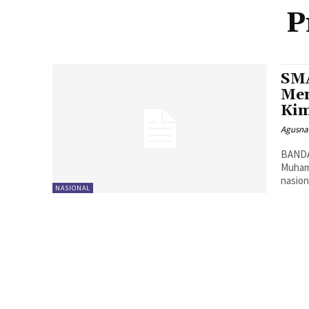
P
SMA
Men
Kim
Agusna
BANDA
Muhamm
nasion
NASIONAL