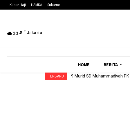
Kabar Haji
HAMKA
Sukarno
33.8
C
Jakarta
HOME
BERITA
9 Murid SD Muhammadiyah PK S
TERBARU