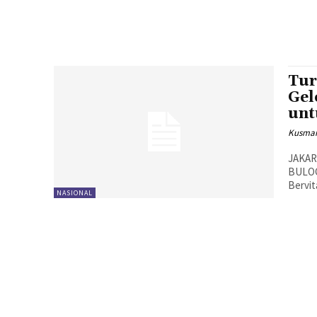
Tur
Gel
unt
Kusman
JAKAR
BULOG
Bervit
NASIONAL