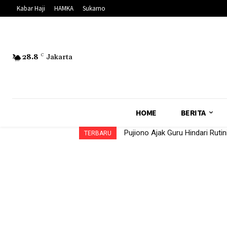
Kabar Haji
HAMKA
Sukarno
28.8
C
Jakarta
HOME
BERITA
Pujiono Ajak Guru Hindari Ruti
TERBARU