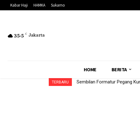
Kabar Haji
HAMKA
Sukarno
35.5
C
Jakarta
HOME
BERITA
Sembilan Formatur Pegang Kun
TERBARU