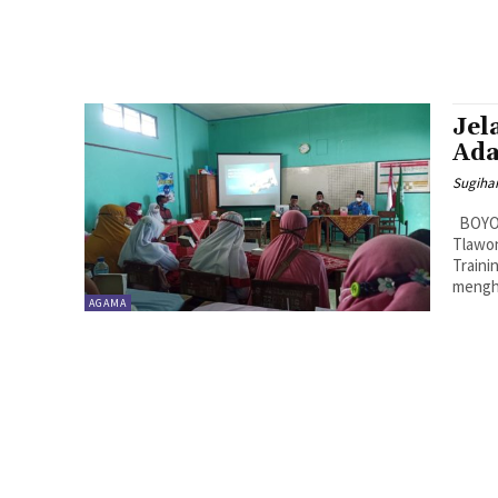
Jel
Ada
Sugiha
BOYOLALI, MENARA62.COM - Madrasah Ibtidaiyah Muhammadiyah
Tlawo
Traini
mengha
AGAMA