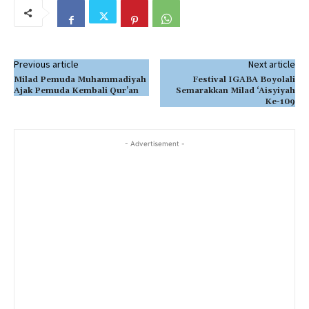
Previous article
Next article
Milad Pemuda Muhammadiyah
Festival IGABA Boyolali
Ajak Pemuda Kembali Qur’an
Semarakkan Milad ‘Aisyiyah
Ke-109
- Advertisement -