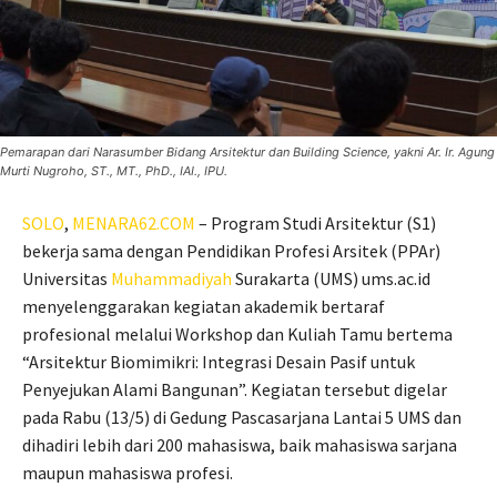
Pemarapan dari Narasumber Bidang Arsitektur dan Building Science, yakni Ar. Ir. Agung
Murti Nugroho, ST., MT., PhD., IAI., IPU.
SOLO
,
MENARA62.COM
– Program Studi Arsitektur (S1)
bekerja sama dengan Pendidikan Profesi Arsitek (PPAr)
Universitas
Muhammadiyah
Surakarta (UMS) ums.ac.id
menyelenggarakan kegiatan akademik bertaraf
profesional melalui Workshop dan Kuliah Tamu bertema
“Arsitektur Biomimikri: Integrasi Desain Pasif untuk
Penyejukan Alami Bangunan”. Kegiatan tersebut digelar
pada Rabu (13/5) di Gedung Pascasarjana Lantai 5 UMS dan
dihadiri lebih dari 200 mahasiswa, baik mahasiswa sarjana
maupun mahasiswa profesi.