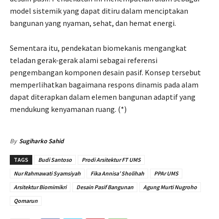
model sistemik yang dapat ditiru dalam menciptakan
bangunan yang nyaman, sehat, dan hemat energi.
Sementara itu, pendekatan biomekanis mengangkat
teladan gerak-gerak alami sebagai referensi
pengembangan komponen desain pasif. Konsep tersebut
memperlihatkan bagaimana respons dinamis pada alam
dapat diterapkan dalam elemen bangunan adaptif yang
mendukung kenyamanan ruang. (*)
By
Sugiharko Sahid
TAGS
Budi Santoso
Prodi Arsitektur FT UMS
Nur Rahmawati Syamsiyah
Fika Annisa’ Sholihah
PPAr UMS
Arsitektur Biomimikri
Desain Pasif Bangunan
Agung Murti Nugroho
Qomarun