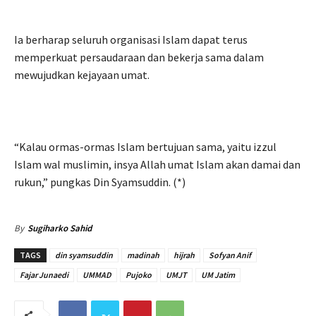
Ia berharap seluruh organisasi Islam dapat terus
memperkuat persaudaraan dan bekerja sama dalam
mewujudkan kejayaan umat.
“Kalau ormas-ormas Islam bertujuan sama, yaitu izzul
Islam wal muslimin, insya Allah umat Islam akan damai dan
rukun,” pungkas Din Syamsuddin. (*)
By
Sugiharko Sahid
TAGS
din syamsuddin
madinah
hijrah
Sofyan Anif
Fajar Junaedi
UMMAD
Pujoko
UMJT
UM Jatim