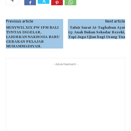
Previous article
Next article
MUSYWIL XIX PW IPM BALI
Tafsir Surat At-Taghabun Ayat
TUNTAS DIGELAR,
15: Anak Bukan Sekadar Rezeki,
LAHIRKAN NAKHODA BARU
Tapi Juga Ujian bagi Orang Tua
GERAKAN PELAJAR
MUHAMMADIYAH.
- Advertisement -